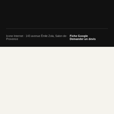
Icone Internet · 143 avenue Émile Zola, Salon-de-
Fiche Google
Provence
Demander un devis