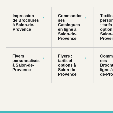
Impression
→
Commander
→
Textile
de Brochures
ses
person
à Salon-de-
Catalogues
: tarifs
Provence
en ligne à
option
Salon-de-
Salon-
Provence
Prove
Flyers
→
Flyers :
→
Comm
personnalisés
tarifs et
ses
à Salon-de-
options à
Broch
Provence
Salon-de-
ligne 
Provence
de-Pr