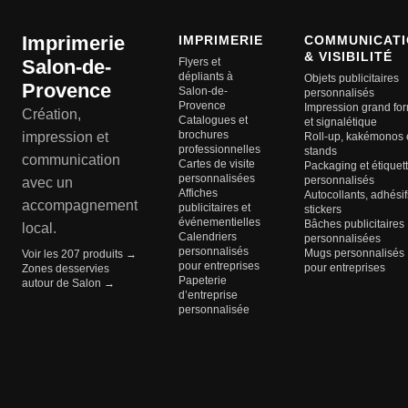
Imprimerie
IMPRIMERIE
COMMUNICATI
& VISIBILITÉ
Salon-de-
Flyers et
dépliants à
Objets publicitaires
Provence
Salon-de-
personnalisés
Provence
Impression grand fo
Création,
Catalogues et
et signalétique
brochures
impression et
Roll-up, kakémonos 
professionnelles
stands
communication
Cartes de visite
Packaging et étiquet
personnalisées
personnalisés
avec un
Affiches
Autocollants, adhésif
accompagnement
publicitaires et
stickers
événementielles
Bâches publicitaires
local.
Calendriers
personnalisées
personnalisés
Mugs personnalisés
Voir les 207 produits →
pour entreprises
pour entreprises
Zones desservies
Papeterie
autour de Salon →
d’entreprise
personnalisée