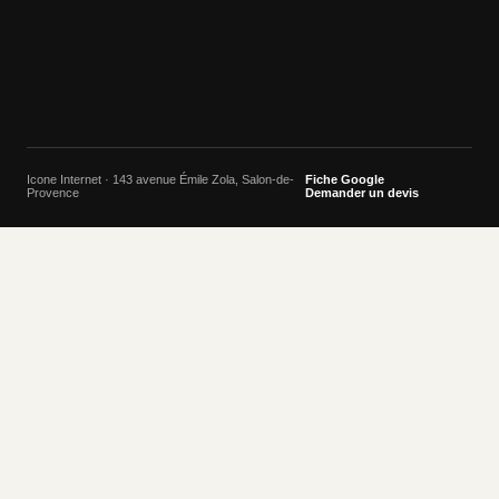
Icone Internet · 143 avenue Émile Zola, Salon-de-
Fiche Google
Provence
Demander un devis