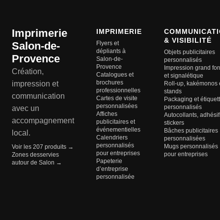
Imprimerie
IMPRIMERIE
COMMUNICATI
& VISIBILITÉ
Salon-de-
Flyers et
dépliants à
Objets publicitaires
Provence
Salon-de-
personnalisés
Provence
Impression grand fo
Création,
Catalogues et
et signalétique
brochures
impression et
Roll-up, kakémonos 
professionnelles
stands
communication
Cartes de visite
Packaging et étiquet
personnalisées
personnalisés
avec un
Affiches
Autocollants, adhésif
accompagnement
publicitaires et
stickers
événementielles
Bâches publicitaires
local.
Calendriers
personnalisées
personnalisés
Mugs personnalisés
Voir les 207 produits →
pour entreprises
pour entreprises
Zones desservies
Papeterie
autour de Salon →
d’entreprise
personnalisée