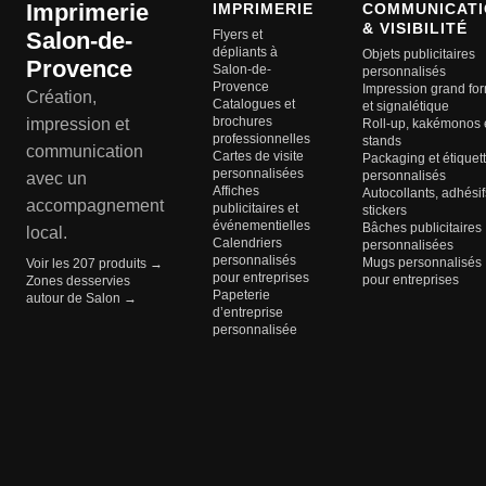
Imprimerie
IMPRIMERIE
COMMUNICATI
& VISIBILITÉ
Salon-de-
Flyers et
dépliants à
Objets publicitaires
Provence
Salon-de-
personnalisés
Provence
Impression grand fo
Création,
Catalogues et
et signalétique
brochures
impression et
Roll-up, kakémonos 
professionnelles
stands
communication
Cartes de visite
Packaging et étiquet
personnalisées
personnalisés
avec un
Affiches
Autocollants, adhésif
accompagnement
publicitaires et
stickers
événementielles
Bâches publicitaires
local.
Calendriers
personnalisées
personnalisés
Mugs personnalisés
Voir les 207 produits →
pour entreprises
pour entreprises
Zones desservies
Papeterie
autour de Salon →
d’entreprise
personnalisée