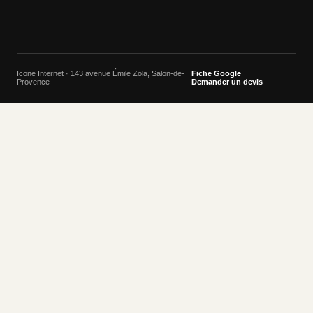
Icone Internet · 143 avenue Émile Zola, Salon-de-
Fiche Google
Provence
Demander un devis