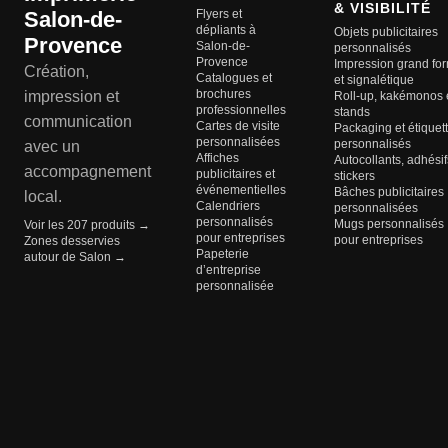
& VISIBILITÉ
Salon-de-
Flyers et
dépliants à
Objets publicitaires
Provence
Salon-de-
personnalisés
Provence
Impression grand fo
Création,
Catalogues et
et signalétique
brochures
impression et
Roll-up, kakémonos 
professionnelles
stands
communication
Cartes de visite
Packaging et étiquet
personnalisées
personnalisés
avec un
Affiches
Autocollants, adhésif
accompagnement
publicitaires et
stickers
événementielles
Bâches publicitaires
local.
Calendriers
personnalisées
personnalisés
Mugs personnalisés
Voir les 207 produits →
pour entreprises
pour entreprises
Zones desservies
Papeterie
autour de Salon →
d’entreprise
personnalisée