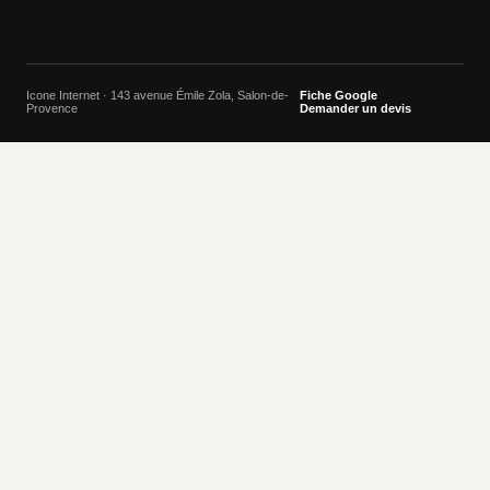
Icone Internet · 143 avenue Émile Zola, Salon-de-
Fiche Google
Provence
Demander un devis