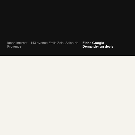
Icone Internet · 143 avenue Émile Zola, Salon-de-
Fiche Google
Provence
Demander un devis