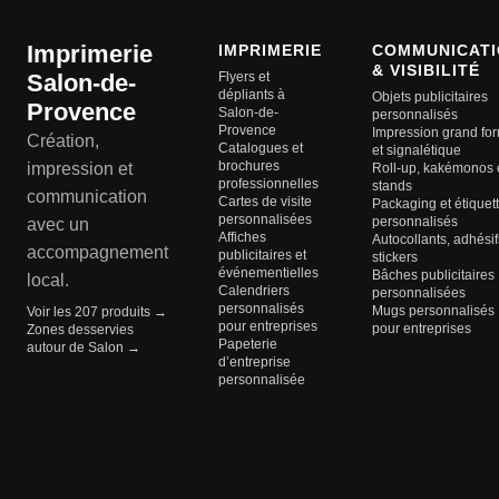
Imprimerie
IMPRIMERIE
COMMUNICATI
& VISIBILITÉ
Salon-de-
Flyers et
dépliants à
Objets publicitaires
Provence
Salon-de-
personnalisés
Provence
Impression grand fo
Création,
Catalogues et
et signalétique
brochures
impression et
Roll-up, kakémonos 
professionnelles
stands
communication
Cartes de visite
Packaging et étiquet
personnalisées
personnalisés
avec un
Affiches
Autocollants, adhésif
accompagnement
publicitaires et
stickers
événementielles
Bâches publicitaires
local.
Calendriers
personnalisées
personnalisés
Mugs personnalisés
Voir les 207 produits →
pour entreprises
pour entreprises
Zones desservies
Papeterie
autour de Salon →
d’entreprise
personnalisée