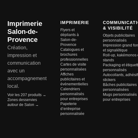
Imprimerie
IMPRIMERIE
COMMUNICATI
& VISIBILITÉ
Salon-de-
Flyers et
dépliants à
Objets publicitaires
Provence
Salon-de-
personnalisés
Provence
Impression grand fo
Création,
Catalogues et
et signalétique
brochures
impression et
Roll-up, kakémonos 
professionnelles
stands
communication
Cartes de visite
Packaging et étiquet
personnalisées
personnalisés
avec un
Affiches
Autocollants, adhésif
accompagnement
publicitaires et
stickers
événementielles
Bâches publicitaires
local.
Calendriers
personnalisées
personnalisés
Mugs personnalisés
Voir les 207 produits →
pour entreprises
pour entreprises
Zones desservies
Papeterie
autour de Salon →
d’entreprise
personnalisée