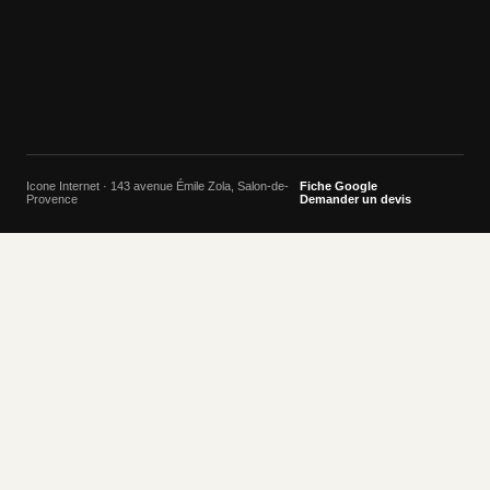
Icone Internet · 143 avenue Émile Zola, Salon-de-
Fiche Google
Provence
Demander un devis