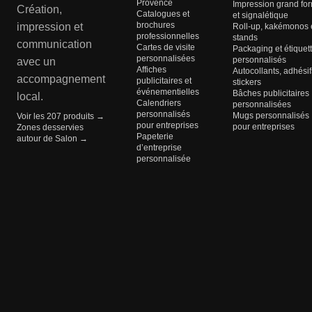
Provence
Impression grand fo
Création,
Catalogues et
et signalétique
brochures
impression et
Roll-up, kakémonos 
professionnelles
stands
communication
Cartes de visite
Packaging et étiquet
personnalisées
personnalisés
avec un
Affiches
Autocollants, adhésif
accompagnement
publicitaires et
stickers
événementielles
Bâches publicitaires
local.
Calendriers
personnalisées
personnalisés
Mugs personnalisés
Voir les 207 produits →
pour entreprises
pour entreprises
Zones desservies
Papeterie
autour de Salon →
d’entreprise
personnalisée