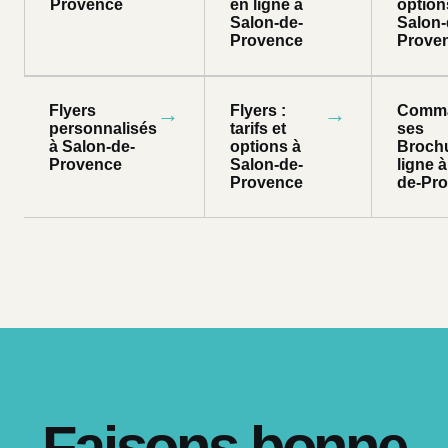
Provence
en ligne à
option
Salon-de-
Salon-
Provence
Prove
Flyers
→
Flyers :
→
Comm
personnalisés
tarifs et
ses
à Salon-de-
options à
Broch
Provence
Salon-de-
ligne 
Provence
de-Pr
Faisons bonne