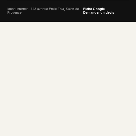
Icone Internet · 143 avenue Émile Zola, Salon-de-
Fiche Google
Provence
Demander un devis