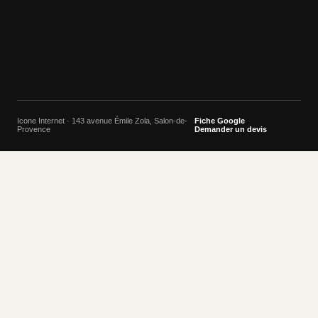
Icone Internet · 143 avenue Émile Zola, Salon-de-
Fiche Google
Provence
Demander un devis