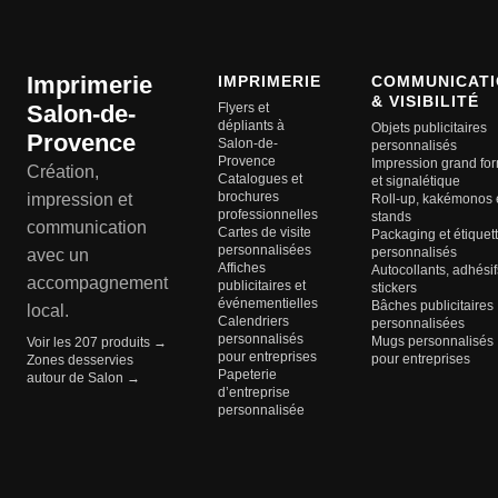
Imprimerie
IMPRIMERIE
COMMUNICATI
& VISIBILITÉ
Salon-de-
Flyers et
dépliants à
Objets publicitaires
Provence
Salon-de-
personnalisés
Provence
Impression grand fo
Création,
Catalogues et
et signalétique
brochures
impression et
Roll-up, kakémonos 
professionnelles
stands
communication
Cartes de visite
Packaging et étiquet
personnalisées
personnalisés
avec un
Affiches
Autocollants, adhésif
accompagnement
publicitaires et
stickers
événementielles
Bâches publicitaires
local.
Calendriers
personnalisées
personnalisés
Mugs personnalisés
Voir les 207 produits →
pour entreprises
pour entreprises
Zones desservies
Papeterie
autour de Salon →
d’entreprise
personnalisée