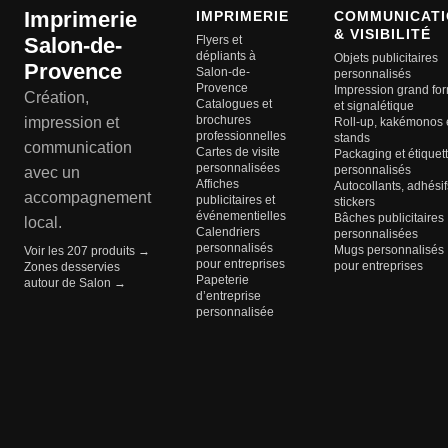
Imprimerie
IMPRIMERIE
COMMUNICATI
& VISIBILITÉ
Salon-de-
Flyers et
dépliants à
Objets publicitaires
Provence
Salon-de-
personnalisés
Provence
Impression grand fo
Création,
Catalogues et
et signalétique
brochures
impression et
Roll-up, kakémonos 
professionnelles
stands
communication
Cartes de visite
Packaging et étiquet
personnalisées
personnalisés
avec un
Affiches
Autocollants, adhésif
accompagnement
publicitaires et
stickers
événementielles
Bâches publicitaires
local.
Calendriers
personnalisées
personnalisés
Mugs personnalisés
Voir les 207 produits →
pour entreprises
pour entreprises
Zones desservies
Papeterie
autour de Salon →
d’entreprise
personnalisée