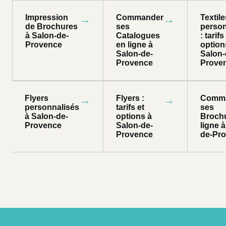
Impression
→
Commander
→
Textile
de Brochures
ses
person
à Salon-de-
Catalogues
: tarifs
Provence
en ligne à
option
Salon-de-
Salon-
Provence
Prove
Flyers
→
Flyers :
→
Comm
personnalisés
tarifs et
ses
à Salon-de-
options à
Broch
Provence
Salon-de-
ligne 
Provence
de-Pr