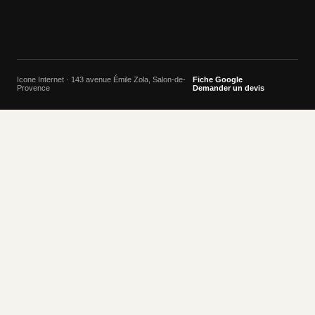
Icone Internet · 143 avenue Émile Zola, Salon-de-
Fiche Google
Provence
Demander un devis