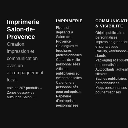
Imprimerie
IMPRIMERIE
COMMUNICATI
& VISIBILITÉ
Salon-de-
Flyers et
dépliants à
Objets publicitaires
Provence
Salon-de-
personnalisés
Provence
Impression grand fo
Création,
Catalogues et
et signalétique
brochures
impression et
Roll-up, kakémonos 
professionnelles
stands
communication
Cartes de visite
Packaging et étiquet
personnalisées
personnalisés
avec un
Affiches
Autocollants, adhésif
accompagnement
publicitaires et
stickers
événementielles
Bâches publicitaires
local.
Calendriers
personnalisées
personnalisés
Mugs personnalisés
Voir les 207 produits →
pour entreprises
pour entreprises
Zones desservies
Papeterie
autour de Salon →
d’entreprise
personnalisée