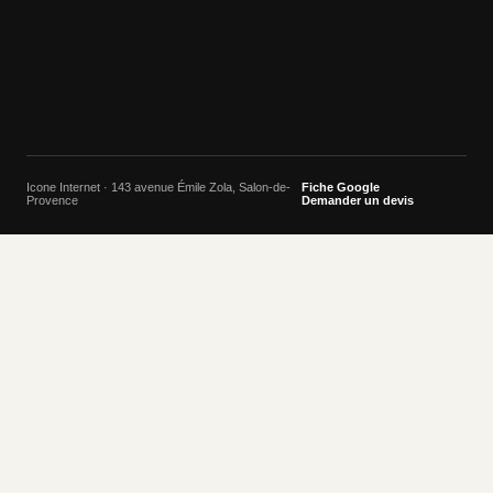
Icone Internet · 143 avenue Émile Zola, Salon-de-
Fiche Google
Provence
Demander un devis