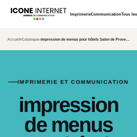
Imprimerie
Communication
Tous les
Accueil
›
Catalogue
›
impression de menus pour hôtels Salon de Provence
IMPRIMERIE ET COMMUNICATION
impression
de menus