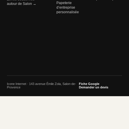
Papeterie
autour de Salon →
d’entreprise
personnalisée
Icone Internet · 143 avenue Émile Zola, Salon-de-
Fiche Google
Provence
Demander un devis