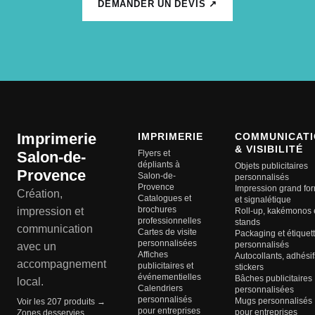
DEMANDER UN DEVIS ↗
Imprimerie
IMPRIMERIE
COMMUNICATI
& VISIBILITÉ
Salon-de-
Flyers et
dépliants à
Objets publicitaires
Provence
Salon-de-
personnalisés
Provence
Impression grand fo
Création,
Catalogues et
et signalétique
brochures
impression et
Roll-up, kakémonos 
professionnelles
stands
communication
Cartes de visite
Packaging et étiquet
personnalisées
personnalisés
avec un
Affiches
Autocollants, adhésif
accompagnement
publicitaires et
stickers
événementielles
Bâches publicitaires
local.
Calendriers
personnalisées
personnalisés
Mugs personnalisés
Voir les 207 produits →
pour entreprises
pour entreprises
Zones desservies