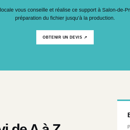
locale vous conseille et réalise ce support à Salon-de-P
préparation du fichier jusqu’à la production.
OBTENIR UN DEVIS ↗
vi de A à Z
P