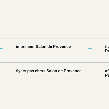
→
imprimeur Salon de Provence
→
t
P
→
flyers pas chers Salon de Provence
→
a
P