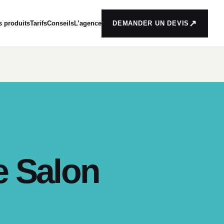
↗
s produits
Tarifs
Conseils
L’agence
DEMANDER UN DEVIS
e Salon