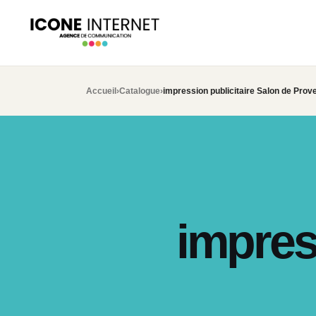
Accueil
›
Catalogue
›
impression publicitaire Salon de Prov
impres