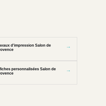
ravaux d'impression Salon de
→
rovence
ffiches personnalisées Salon de
→
rovence