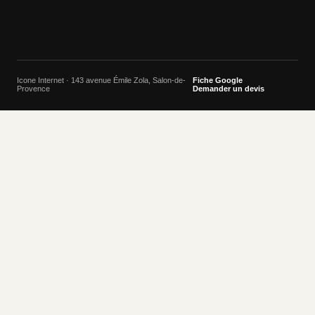
Icone Internet · 143 avenue Émile Zola, Salon-de-
Fiche Google
Provence
Demander un devis