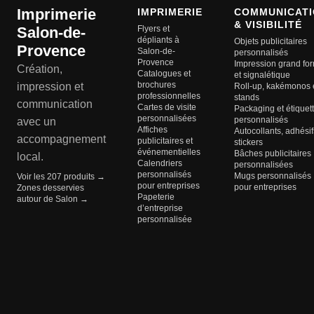
Imprimerie
IMPRIMERIE
COMMUNICATI
& VISIBILITÉ
Salon-de-
Flyers et
dépliants à
Objets publicitaires
Provence
Salon-de-
personnalisés
Provence
Impression grand fo
Création,
Catalogues et
et signalétique
brochures
impression et
Roll-up, kakémonos 
professionnelles
stands
communication
Cartes de visite
Packaging et étiquet
personnalisées
personnalisés
avec un
Affiches
Autocollants, adhésif
accompagnement
publicitaires et
stickers
événementielles
Bâches publicitaires
local.
Calendriers
personnalisées
personnalisés
Mugs personnalisés
Voir les 207 produits →
pour entreprises
pour entreprises
Zones desservies
Papeterie
autour de Salon →
d’entreprise
personnalisée