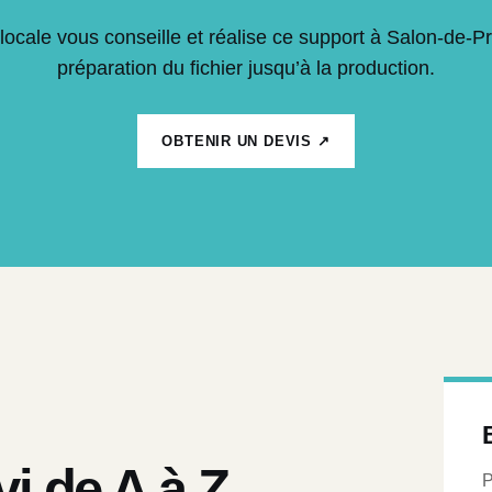
locale vous conseille et réalise ce support à Salon-de-P
préparation du fichier jusqu’à la production.
OBTENIR UN DEVIS ↗
vi de A à Z
P