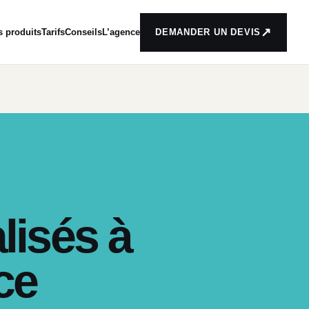
↗
s produits
Tarifs
Conseils
L’agence
DEMANDER UN DEVIS
isés à
ce