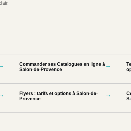
lair.
→
Commander ses Catalogues en ligne à
→
Te
Salon-de-Provence
o
→
Flyers : tarifs et options à Salon-de-
→
C
Provence
S