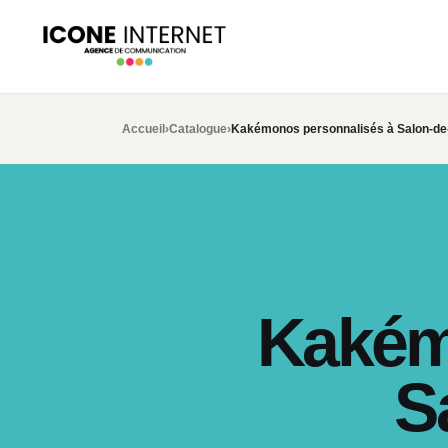
Accueil
›
Catalogue
›
Kakémonos personnalisés à Salon-d
Kakém
S