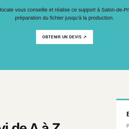
locale vous conseille et réalise ce support à Salon-de-P
préparation du fichier jusqu’à la production.
OBTENIR UN DEVIS ↗
vi de A à Z
P