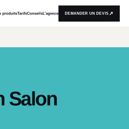
↗
s produits
Tarifs
Conseils
L’agence
DEMANDER UN DEVIS
n Salon