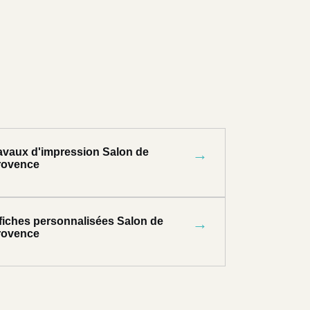
ravaux d'impression Salon de
→
rovence
ffiches personnalisées Salon de
→
rovence