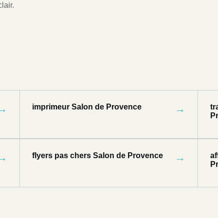
lair.
→
imprimeur Salon de Provence
→
t
P
→
flyers pas chers Salon de Provence
→
a
P