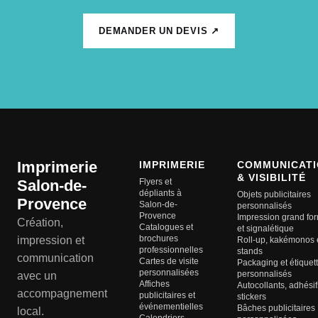
DEMANDER UN DEVIS ↗
Imprimerie
IMPRIMERIE
COMMUNICATI
& VISIBILITÉ
Salon-de-
Flyers et
dépliants à
Objets publicitaires
Provence
Salon-de-
personnalisés
Provence
Impression grand fo
Création,
Catalogues et
et signalétique
brochures
impression et
Roll-up, kakémonos 
professionnelles
stands
communication
Cartes de visite
Packaging et étiquet
personnalisées
personnalisés
avec un
Affiches
Autocollants, adhésif
accompagnement
publicitaires et
stickers
événementielles
Bâches publicitaires
local.