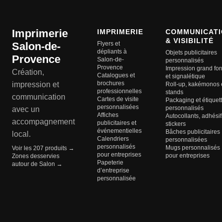
Imprimerie
IMPRIMERIE
COMMUNICATI
& VISIBILITÉ
Salon-de-
Flyers et
dépliants à
Objets publicitaires
Provence
Salon-de-
personnalisés
Provence
Impression grand fo
Création,
Catalogues et
et signalétique
brochures
impression et
Roll-up, kakémonos 
professionnelles
stands
communication
Cartes de visite
Packaging et étiquet
personnalisées
personnalisés
avec un
Affiches
Autocollants, adhésif
accompagnement
publicitaires et
stickers
événementielles
Bâches publicitaires
local.
Calendriers
personnalisées
personnalisés
Mugs personnalisés
Voir les 207 produits →
pour entreprises
pour entreprises
Zones desservies
Papeterie
autour de Salon →
d’entreprise
personnalisée