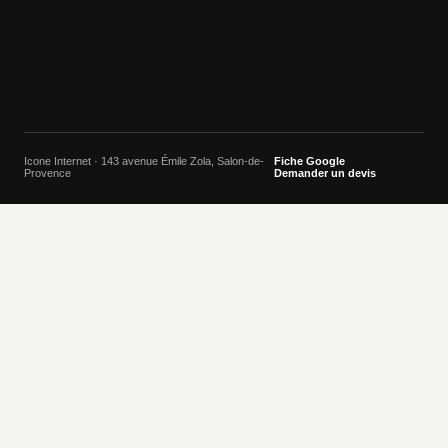
Icone Internet · 143 avenue Émile Zola, Salon-de-
Fiche Google
Provence
Demander un devis