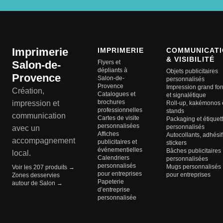
Imprimerie
IMPRIMERIE
COMMUNICATI
& VISIBILITÉ
Salon-de-
Flyers et
dépliants à
Objets publicitaires
Provence
Salon-de-
personnalisés
Provence
Impression grand fo
Création,
Catalogues et
et signalétique
brochures
impression et
Roll-up, kakémonos 
professionnelles
stands
communication
Cartes de visite
Packaging et étiquet
personnalisées
personnalisés
avec un
Affiches
Autocollants, adhésif
accompagnement
publicitaires et
stickers
événementielles
Bâches publicitaires
local.
Calendriers
personnalisées
personnalisés
Mugs personnalisés
Voir les 207 produits →
pour entreprises
pour entreprises
Zones desservies
Papeterie
autour de Salon →
d’entreprise
personnalisée