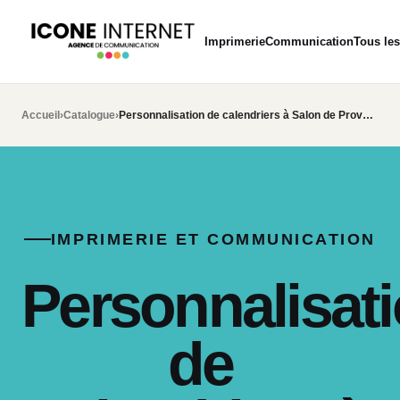
Imprimerie
Communication
Tous les
Accueil
›
Catalogue
›
Personnalisation de calendriers à Salon de Provence
IMPRIMERIE ET COMMUNICATION
Personnalisat
de