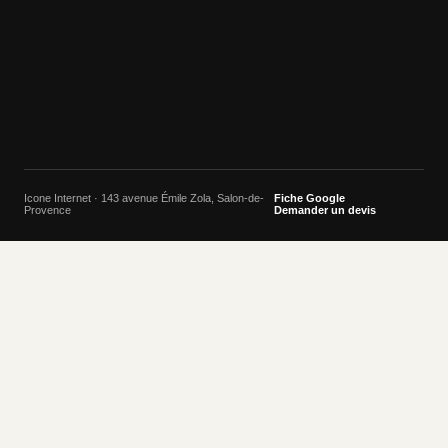
Icone Internet · 143 avenue Émile Zola, Salon-de-
Fiche Google
Provence
Demander un devis