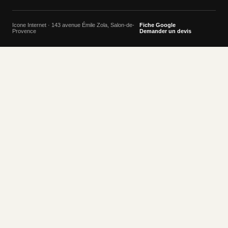
Icone Internet · 143 avenue Émile Zola, Salon-de-
Fiche Google
Provence
Demander un devis