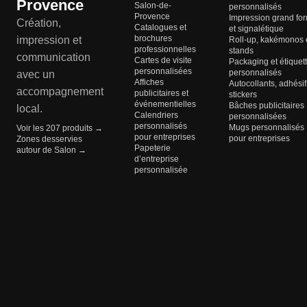
Provence
Salon-de-
personnalisés
Provence
Impression grand fo
Création,
Catalogues et
et signalétique
brochures
impression et
Roll-up, kakémonos 
professionnelles
stands
communication
Cartes de visite
Packaging et étiquet
personnalisées
personnalisés
avec un
Affiches
Autocollants, adhésif
accompagnement
publicitaires et
stickers
événementielles
Bâches publicitaires
local.
Calendriers
personnalisées
personnalisés
Mugs personnalisés
Voir les 207 produits →
pour entreprises
pour entreprises
Zones desservies
Papeterie
autour de Salon →
d’entreprise
personnalisée