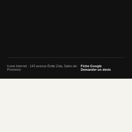
Icone Internet · 143 avenue Émile Zola, Salon-de-
Fiche Google
Provence
Demander un devis