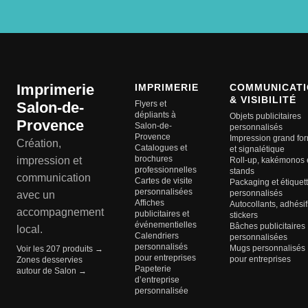
Imprimerie
IMPRIMERIE
COMMUNICATI
& VISIBILITÉ
Salon-de-
Flyers et
dépliants à
Objets publicitaires
Provence
Salon-de-
personnalisés
Provence
Impression grand fo
Création,
Catalogues et
et signalétique
brochures
impression et
Roll-up, kakémonos 
professionnelles
stands
communication
Cartes de visite
Packaging et étiquet
personnalisées
personnalisés
avec un
Affiches
Autocollants, adhésif
accompagnement
publicitaires et
stickers
événementielles
Bâches publicitaires
local.
Calendriers
personnalisées
personnalisés
Mugs personnalisés
Voir les 207 produits →
pour entreprises
pour entreprises
Zones desservies
Papeterie
autour de Salon →
d’entreprise
personnalisée