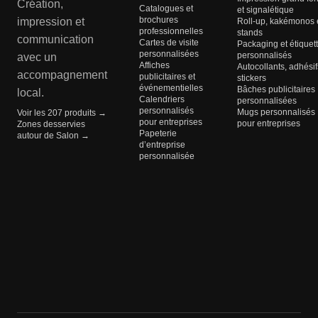
Création,
Catalogues et
et signalétique
brochures
impression et
Roll-up, kakémonos 
professionnelles
stands
communication
Cartes de visite
Packaging et étiquet
personnalisées
personnalisés
avec un
Affiches
Autocollants, adhésif
accompagnement
publicitaires et
stickers
événementielles
Bâches publicitaires
local.
Calendriers
personnalisées
personnalisés
Mugs personnalisés
Voir les 207 produits →
pour entreprises
pour entreprises
Zones desservies
Papeterie
autour de Salon →
d’entreprise
personnalisée