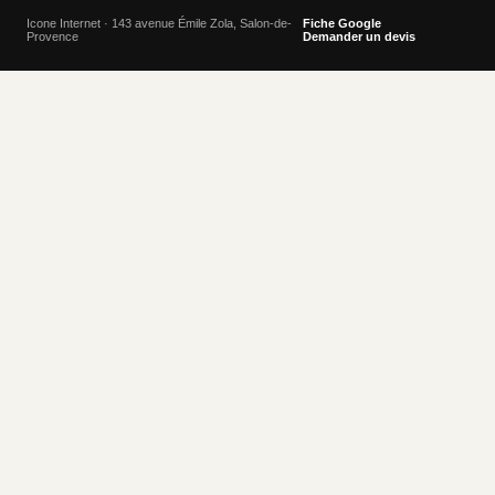
Icone Internet · 143 avenue Émile Zola, Salon-de-
Fiche Google
Provence
Demander un devis