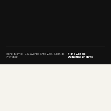
Icone Internet · 143 avenue Émile Zola, Salon-de-
Fiche Google
Provence
Demander un devis