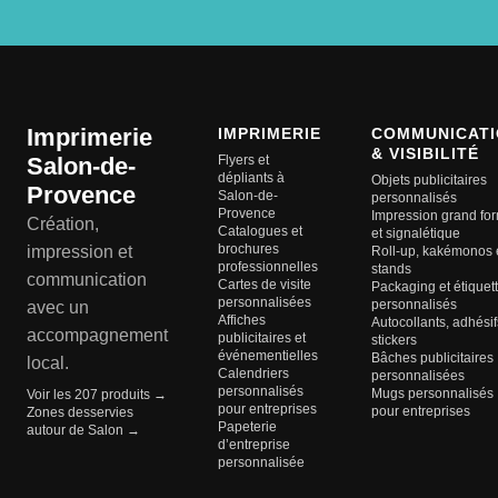
Imprimerie
IMPRIMERIE
COMMUNICATI
& VISIBILITÉ
Salon-de-
Flyers et
dépliants à
Objets publicitaires
Provence
Salon-de-
personnalisés
Provence
Impression grand fo
Création,
Catalogues et
et signalétique
brochures
impression et
Roll-up, kakémonos 
professionnelles
stands
communication
Cartes de visite
Packaging et étiquet
personnalisées
personnalisés
avec un
Affiches
Autocollants, adhésif
accompagnement
publicitaires et
stickers
événementielles
Bâches publicitaires
local.
Calendriers
personnalisées
personnalisés
Mugs personnalisés
Voir les 207 produits →
pour entreprises
pour entreprises
Zones desservies
Papeterie
autour de Salon →
d’entreprise
personnalisée