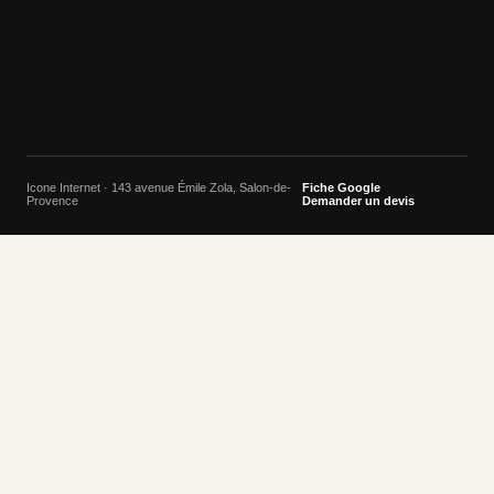
Icone Internet · 143 avenue Émile Zola, Salon-de-
Fiche Google
Provence
Demander un devis