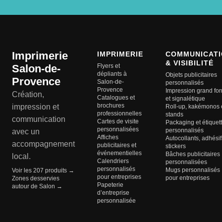
Imprimerie
IMPRIMERIE
COMMUNICATI
& VISIBILITÉ
Salon-de-
Flyers et
dépliants à
Objets publicitaires
Provence
Salon-de-
personnalisés
Provence
Impression grand fo
Création,
Catalogues et
et signalétique
brochures
impression et
Roll-up, kakémonos 
professionnelles
stands
communication
Cartes de visite
Packaging et étiquet
personnalisées
personnalisés
avec un
Affiches
Autocollants, adhésif
accompagnement
publicitaires et
stickers
événementielles
Bâches publicitaires
local.
Calendriers
personnalisées
personnalisés
Mugs personnalisés
Voir les 207 produits →
pour entreprises
pour entreprises
Zones desservies
Papeterie
autour de Salon →
d’entreprise
personnalisée