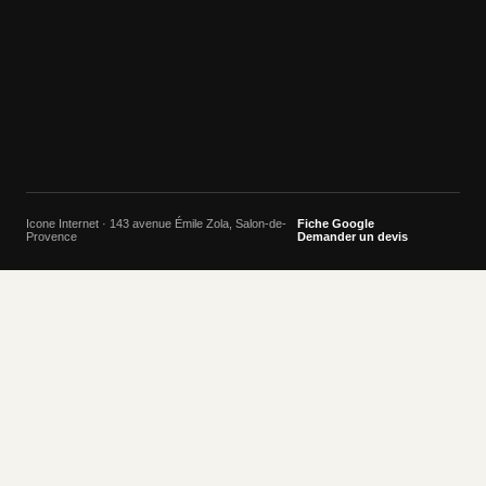
Icone Internet · 143 avenue Émile Zola, Salon-de-
Fiche Google
Provence
Demander un devis