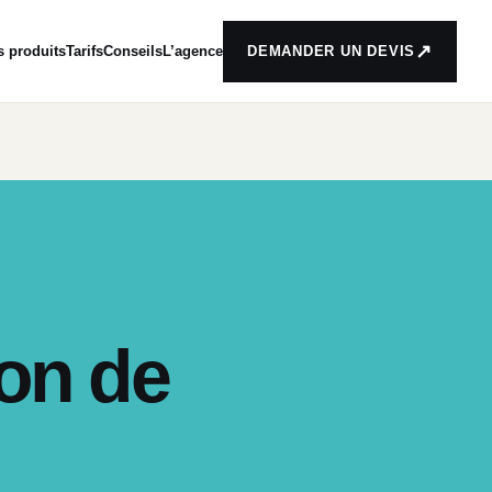
↗
s produits
Tarifs
Conseils
L’agence
DEMANDER UN DEVIS
lon de