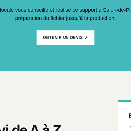
locale vous conseille et réalise ce support à Salon-de-P
préparation du fichier jusqu’à la production.
OBTENIR UN DEVIS ↗
vi de A à Z
P