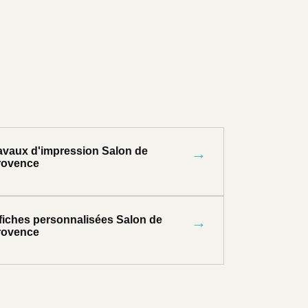
ravaux d'impression Salon de
→
rovence
ffiches personnalisées Salon de
→
rovence