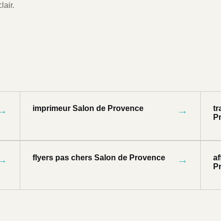
lair.
→
imprimeur Salon de Provence
→
t
P
→
flyers pas chers Salon de Provence
→
a
P