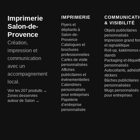
Imprimerie
IMPRIMERIE
COMMUNICATI
& VISIBILITÉ
Salon-de-
Flyers et
dépliants à
Objets publicitaires
Provence
Salon-de-
personnalisés
Provence
Impression grand fo
Création,
Catalogues et
et signalétique
brochures
impression et
Roll-up, kakémonos 
professionnelles
stands
communication
Cartes de visite
Packaging et étiquet
personnalisées
personnalisés
avec un
Affiches
Autocollants, adhésif
accompagnement
publicitaires et
stickers
événementielles
Bâches publicitaires
local.
Calendriers
personnalisées
personnalisés
Mugs personnalisés
Voir les 207 produits →
pour entreprises
pour entreprises
Zones desservies
Papeterie
autour de Salon →
d’entreprise
personnalisée