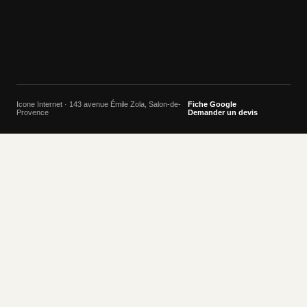
Icone Internet · 143 avenue Émile Zola, Salon-de-
Fiche Google
Provence
Demander un devis