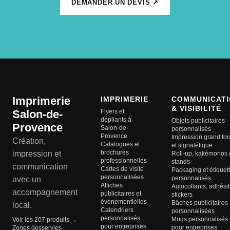
DEMANDER UN DEVIS ↗
Imprimerie
IMPRIMERIE
COMMUNICATI
& VISIBILITÉ
Salon-de-
Flyers et
dépliants à
Objets publicitaires
Provence
Salon-de-
personnalisés
Provence
Impression grand fo
Création,
Catalogues et
et signalétique
brochures
impression et
Roll-up, kakémonos 
professionnelles
stands
communication
Cartes de visite
Packaging et étiquet
personnalisées
personnalisés
avec un
Affiches
Autocollants, adhésif
accompagnement
publicitaires et
stickers
événementielles
Bâches publicitaires
local.
Calendriers
personnalisées
personnalisés
Mugs personnalisés
Voir les 207 produits →
pour entreprises
pour entreprises
Zones desservies