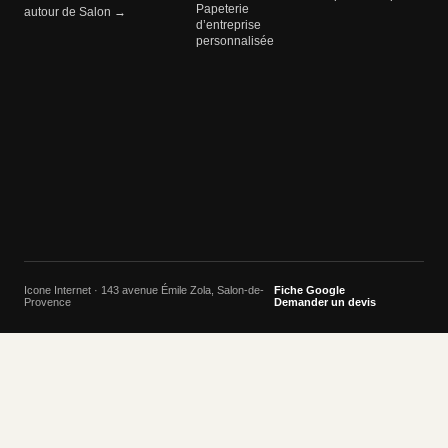
Papeterie
autour de Salon →
d’entreprise
personnalisée
Icone Internet · 143 avenue Émile Zola, Salon-de-
Fiche Google
Provence
Demander un devis