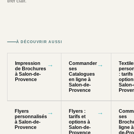
tirer clair.
À DÉCOUVRIR AUSSI
Impression
→
Commander
→
Textile
de Brochures
ses
person
à Salon-de-
Catalogues
: tarifs
Provence
en ligne à
option
Salon-de-
Salon-
Provence
Prove
Flyers
→
Flyers :
→
Comm
personnalisés
tarifs et
ses
à Salon-de-
options à
Broch
Provence
Salon-de-
ligne 
Provence
de-Pr