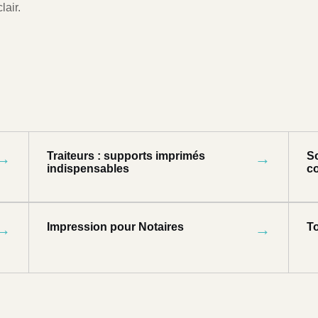
lair.
→
Traiteurs : supports imprimés
→
So
indispensables
co
→
Impression pour Notaires
→
T