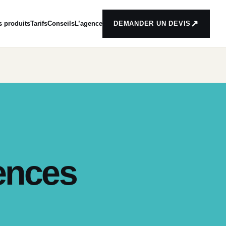
↗
s produits
Tarifs
Conseils
L’agence
DEMANDER UN DEVIS
ences