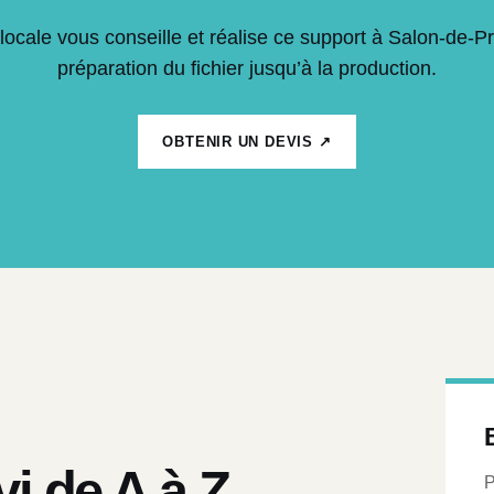
locale vous conseille et réalise ce support à Salon-de-P
préparation du fichier jusqu’à la production.
OBTENIR UN DEVIS ↗
vi de A à Z
P