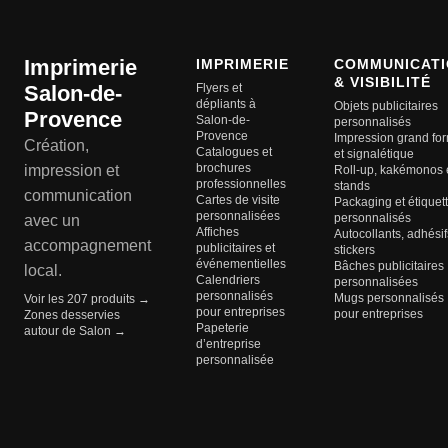
Imprimerie
IMPRIMERIE
COMMUNICATI
& VISIBILITÉ
Salon-de-
Flyers et
dépliants à
Objets publicitaires
Provence
Salon-de-
personnalisés
Provence
Impression grand fo
Création,
Catalogues et
et signalétique
brochures
impression et
Roll-up, kakémonos 
professionnelles
stands
communication
Cartes de visite
Packaging et étiquet
personnalisées
personnalisés
avec un
Affiches
Autocollants, adhésif
accompagnement
publicitaires et
stickers
événementielles
Bâches publicitaires
local.
Calendriers
personnalisées
personnalisés
Mugs personnalisés
Voir les 207 produits →
pour entreprises
pour entreprises
Zones desservies
Papeterie
autour de Salon →
d’entreprise
personnalisée