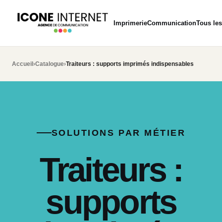
Imprimerie
Communication
Tous les
Accueil
›
Catalogue
›
Traiteurs : supports imprimés indispensables
SOLUTIONS PAR MÉTIER
Traiteurs :
supports