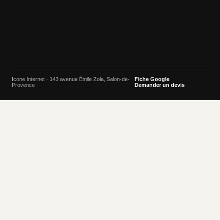
Icone Internet · 143 avenue Émile Zola, Salon-de-
Fiche Google
Provence
Demander un devis