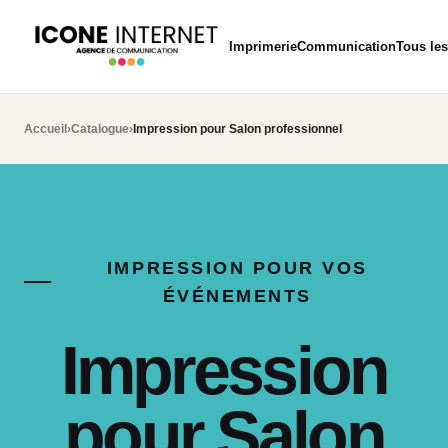
Imprimerie
Communication
Tous les
Accueil
›
Catalogue
›
Impression pour Salon professionnel
IMPRESSION POUR VOS
ÉVÉNEMENTS
Impression
pour Salon