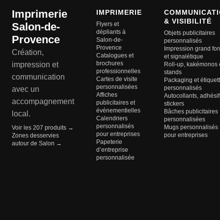
Imprimerie
IMPRIMERIE
COMMUNICATI
& VISIBILITÉ
Salon-de-
Flyers et
dépliants à
Objets publicitaires
Provence
Salon-de-
personnalisés
Provence
Impression grand fo
Création,
Catalogues et
et signalétique
brochures
impression et
Roll-up, kakémonos 
professionnelles
stands
communication
Cartes de visite
Packaging et étiquet
personnalisées
personnalisés
avec un
Affiches
Autocollants, adhésif
accompagnement
publicitaires et
stickers
événementielles
Bâches publicitaires
local.
Calendriers
personnalisées
personnalisés
Mugs personnalisés
Voir les 207 produits →
pour entreprises
pour entreprises
Zones desservies
Papeterie
autour de Salon →
d’entreprise
personnalisée