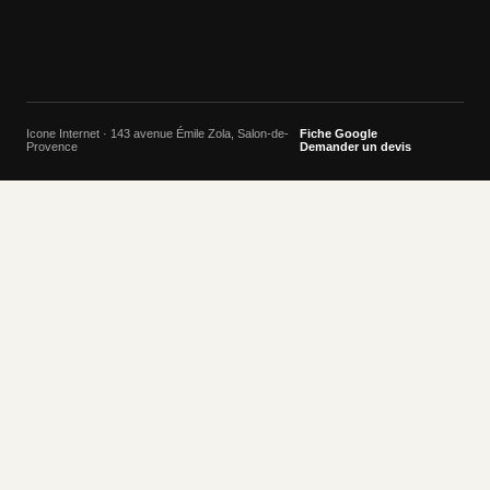
Icone Internet · 143 avenue Émile Zola, Salon-de-
Fiche Google
Provence
Demander un devis