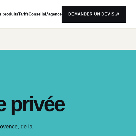
↗
s produits
Tarifs
Conseils
L’agence
DEMANDER UN DEVIS
e privée
rovence, de la