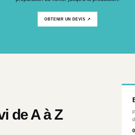
OBTENIR UN DEVIS ↗
vi de A à Z
P
d
0