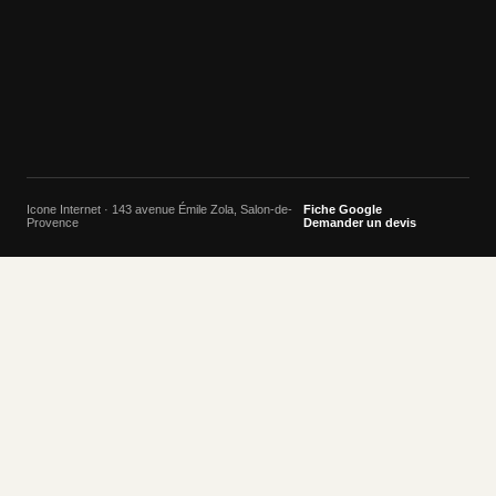
Icone Internet · 143 avenue Émile Zola, Salon-de-
Fiche Google
Provence
Demander un devis