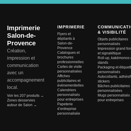
Imprimerie
IMPRIMERIE
COMMUNICATI
& VISIBILITÉ
Salon-de-
Flyers et
dépliants à
Objets publicitaires
Provence
Salon-de-
personnalisés
Provence
Impression grand fo
Création,
Catalogues et
et signalétique
brochures
impression et
Roll-up, kakémonos 
professionnelles
stands
communication
Cartes de visite
Packaging et étiquet
personnalisées
personnalisés
avec un
Affiches
Autocollants, adhésif
accompagnement
publicitaires et
stickers
événementielles
Bâches publicitaires
local.
Calendriers
personnalisées
personnalisés
Mugs personnalisés
Voir les 207 produits →
pour entreprises
pour entreprises
Zones desservies
Papeterie
autour de Salon →
d’entreprise
personnalisée