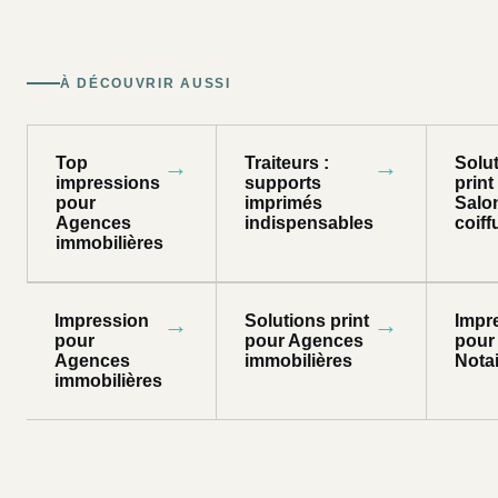
À DÉCOUVRIR AUSSI
Top
→
Traiteurs :
→
Solu
impressions
supports
print
pour
imprimés
Salo
Agences
indispensables
coiff
immobilières
Impression
→
Solutions print
→
Impr
pour
pour Agences
pour
Agences
immobilières
Nota
immobilières