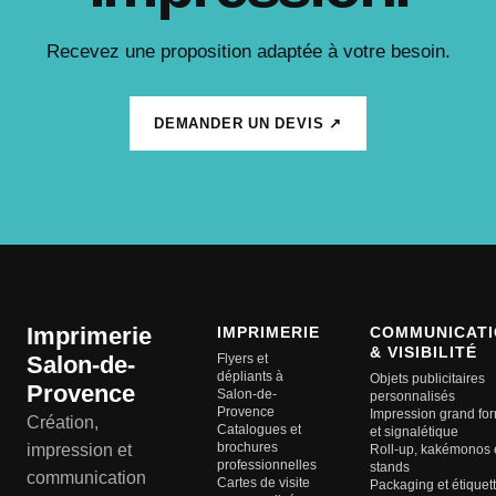
Recevez une proposition adaptée à votre besoin.
DEMANDER UN DEVIS ↗
Imprimerie
IMPRIMERIE
COMMUNICATI
& VISIBILITÉ
Salon-de-
Flyers et
dépliants à
Objets publicitaires
Provence
Salon-de-
personnalisés
Provence
Impression grand fo
Création,
Catalogues et
et signalétique
brochures
impression et
Roll-up, kakémonos 
professionnelles
stands
communication
Cartes de visite
Packaging et étiquet