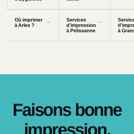
Où imprimer
→
Services
→
Servic
à Arles ?
d'impression
d'impr
à Pelissanne
à Gran
Faisons bonne
impression.