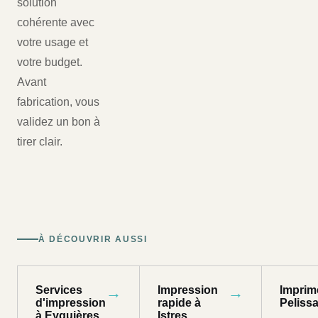
solution
cohérente avec
votre usage et
votre budget.
Avant
fabrication, vous
validez un bon à
tirer clair.
À DÉCOUVRIR AUSSI
Services
→
Impression
→
Imprim
d'impression
rapide à
Peliss
à Eyguières
Istres