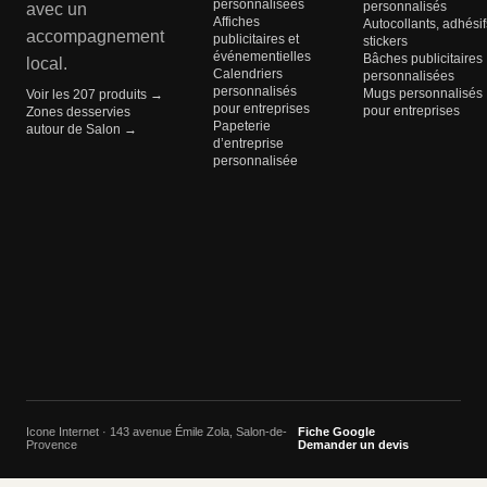
personnalisées
personnalisés
avec un
Affiches
Autocollants, adhésif
accompagnement
publicitaires et
stickers
événementielles
Bâches publicitaires
local.
Calendriers
personnalisées
personnalisés
Mugs personnalisés
Voir les 207 produits →
pour entreprises
pour entreprises
Zones desservies
Papeterie
autour de Salon →
d’entreprise
personnalisée
Icone Internet · 143 avenue Émile Zola, Salon-de-
Fiche Google
Provence
Demander un devis