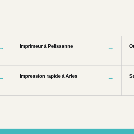
→
Imprimeur à Pelissanne
→
Où
→
Impression rapide à Arles
→
S