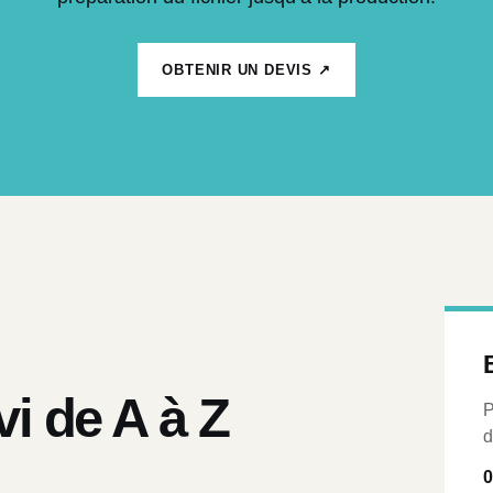
OBTENIR UN DEVIS ↗
vi de A à Z
P
d
0