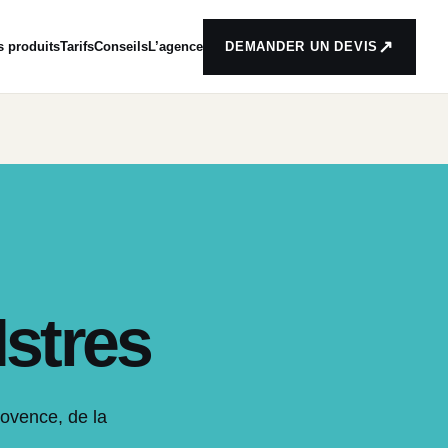
↗
s produits
Tarifs
Conseils
L’agence
DEMANDER UN DEVIS
Istres
rovence, de la