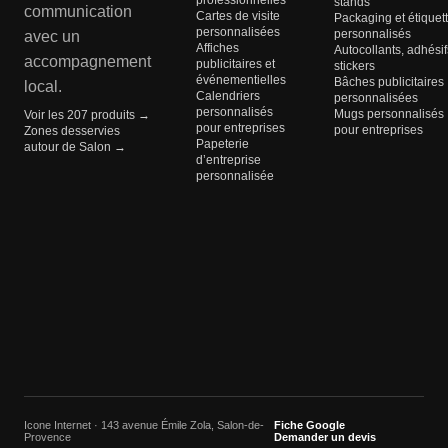
professionnelles
stands
communication
Cartes de visite
Packaging et étiquet
personnalisées
personnalisés
avec un
Affiches
Autocollants, adhésif
accompagnement
publicitaires et
stickers
événementielles
Bâches publicitaires
local.
Calendriers
personnalisées
personnalisés
Mugs personnalisés
Voir les 207 produits →
pour entreprises
pour entreprises
Zones desservies
Papeterie
autour de Salon →
d’entreprise
personnalisée
Icone Internet · 143 avenue Émile Zola, Salon-de-
Fiche Google
Provence
Demander un devis