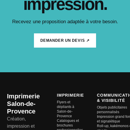
impression.
Recevez une proposition adaptée à votre besoin.
DEMANDER UN DEVIS ↗
Imprimerie
IMPRIMERIE
COMMUNICATI
& VISIBILITÉ
Salon-de-
Flyers et
dépliants à
Objets publicitaires
Provence
Salon-de-
personnalisés
Provence
Impression grand fo
Création,
Catalogues et
et signalétique
brochures
impression et
Roll-up, kakémonos 