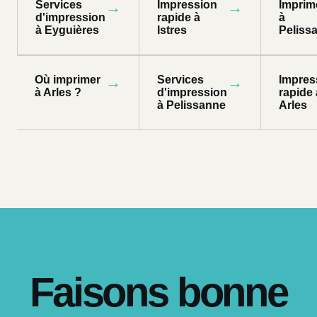
Services
→
Impression
→
Imprim
d'impression
rapide à
à
à Eyguières
Istres
Peliss
Où imprimer
→
Services
→
Impres
à Arles ?
d'impression
rapide 
à Pelissanne
Arles
Faisons bonne