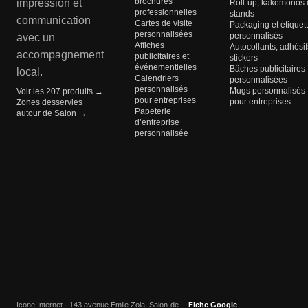
brochures
impression et
Roll-up, kakémonos 
professionnelles
stands
communication
Cartes de visite
Packaging et étiquet
personnalisées
personnalisés
avec un
Affiches
Autocollants, adhésif
accompagnement
publicitaires et
stickers
événementielles
Bâches publicitaires
local.
Calendriers
personnalisées
personnalisés
Mugs personnalisés
Voir les 207 produits →
pour entreprises
pour entreprises
Zones desservies
Papeterie
autour de Salon →
d’entreprise
personnalisée
Icone Internet · 143 avenue Émile Zola, Salon-de-
Fiche Google