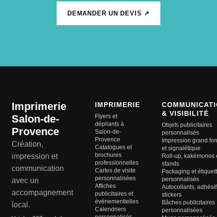
DEMANDER UN DEVIS ↗
Imprimerie
IMPRIMERIE
COMMUNICATI
& VISIBILITÉ
Salon-de-
Flyers et
dépliants à
Objets publicitaires
Provence
Salon-de-
personnalisés
Provence
Impression grand fo
Création,
Catalogues et
et signalétique
brochures
impression et
Roll-up, kakémonos 
professionnelles
stands
communication
Cartes de visite
Packaging et étiquet
personnalisées
personnalisés
avec un
Affiches
Autocollants, adhésif
accompagnement
publicitaires et
stickers
événementielles
Bâches publicitaires
local.
Calendriers
personnalisées