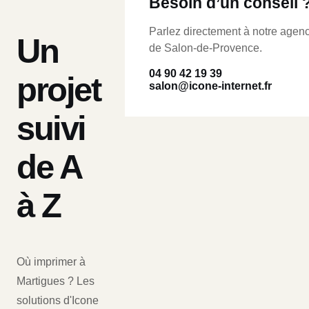
Besoin d’un conseil 
Parlez directement à notre agen
Un
de Salon-de-Provence.
04 90 42 19 39
projet
salon@icone-internet.fr
suivi
de A
à Z
Où imprimer à
Martigues ? Les
solutions d'Icone