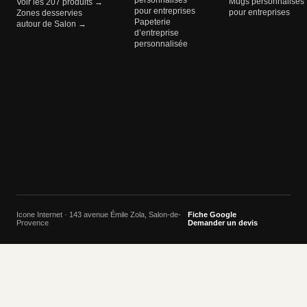
personnalisés
Mugs personnalisés
Voir les 207 produits →
pour entreprises
pour entreprises
Zones desservies
Papeterie
autour de Salon →
d’entreprise
personnalisée
Icone Internet · 143 avenue Émile Zola, Salon-de-
Fiche Google
Provence
Demander un devis