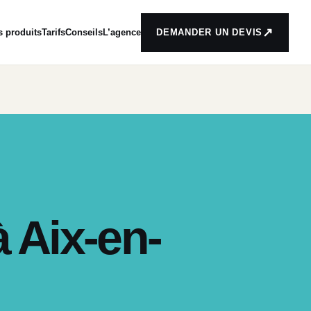
↗
s produits
Tarifs
Conseils
L’agence
DEMANDER UN DEVIS
 Aix-en-