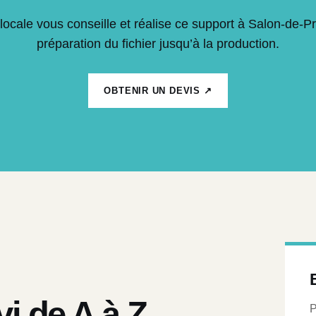
locale vous conseille et réalise ce support à Salon-de-P
préparation du fichier jusqu’à la production.
OBTENIR UN DEVIS ↗
vi de A à Z
P