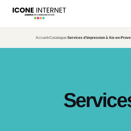
Accueil
›
Catalogue
›
Services d'impression à Aix-en-Prov
Service